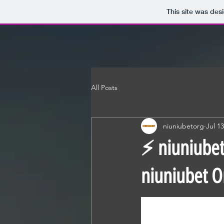
This site was des
All Posts
niuniubetorg
Jul 13
⚡ niuniubet
niuniubet O