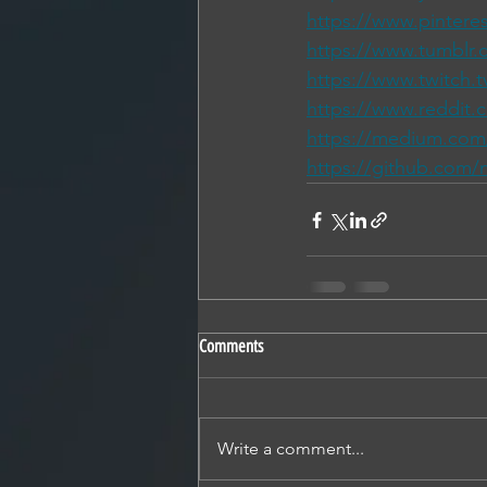
https://www.pintere
https://www.tumblr.
https://www.twitch.
https://www.reddit.
https://medium.com
https://github.com/
Comments
Write a comment...