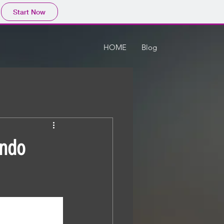
Start Now
HOME
Blog
undo